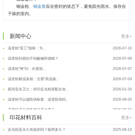
温变粉适合做热变还是冷变？
2026-08-04
铜金粉、
铜金浆
应在密封的状态下，避免阳光雨水。保存在
干燥的室内。
温变粉注塑后表面翻车？粗糙、颗粒...
2026-07-28
温变粉保质期有多久？开封后如何保...
2026-07-20
温变粉大批量保存指南｜做对这几步...
2026-07-17
新闻中心
更多+
温变粉"罢工"指南：为...
2026-07-10
温变粉到底怕不怕酸碱和酒精？
2026-07-09
温变粉"烤"问：长期加...
2026-07-07
温变粉丝印到底用多少目网版？这篇...
2026-06-11
温变粉耐温真相：注塑"高温炼...
2026-07-03
反光粉太久不用结块要怎么处理？
2025-07-11
夜间安全卫士：丝印反光粉搭配全攻...
2026-01-20
印花温变粉最适合用在什么行业上呢...
2025-06-20
温变粉可以做防伪标签、温变防伪吗...
2026-08-05
油性反光粉怎么印花效果最好？
2025-06-18
温变粉适合做热变还是冷变？
2026-08-04
超细反光粉怎么印牢度才会更好？
2025-06-11
印花材料百科
温变粉注塑后表面翻车？粗糙、颗粒...
2026-07-28
更多+
反光粉是永久有效的吗？能用多久？
2025-06-10
温变粉保质期有多久？开封后如何保...
2026-07-20