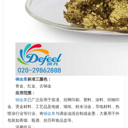
铜金浆
标准三颜色：
青金、红金、古铜金
应用范围：
铜金浆
已广泛应用于装潢、丝网印刷、塑料、涂料、织物印
金、烫金材料、工艺品及电镀、墙纸、粉末冶金，导电材料，热
喷涂行业等行业。将
铜金浆
与调金油混合制成金墨，大量用于外
包装如香烟、瓶酒、挂历和食品盒等。
温变粉可以做防伪标签、温变防伪吗...
2026-08-05
温馨提示：