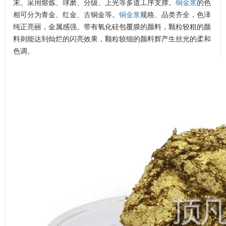
末。采用熔炼、球磨、分级、上光等多道工序支撑。
铜金浆
的色
相可分为青金、红金、古铜金等。
铜金浆
规格、品类齐全，色泽
纯正亮丽，金属感强。带有氧化硅包覆膜的颜料，颗粒较粗的颜
料则能达到灿烂的闪亮效果，颗粒较细的颜料辉产生丝光的柔和
色调。