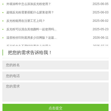
外墙涂料中怎么添加反光粉使用？
2025-06-05
温变粉大批量保存指南｜做对这几步...
2026-07-17
超细反光粉需要搭配什么胶浆使用？
2025-06-03
温变粉"罢工"指南：为...
2026-07-10
反光粉能用在注塑工艺上吗？
2025-06-02
温变粉到底怕不怕酸碱和酒精？
2026-07-09
反光粉可以混合其他颜料一起使用吗...
2025-05-23
温变粉"烤"问：长期加...
2026-07-07
温变粉丝印到底用多少目网版？这篇...
2026-06-11
温变粉耐温真相：注塑"高温炼...
2026-07-03
反光粉太久不用结块要怎么处理？
2025-07-11
夜间安全卫士：丝印反光粉搭配全攻...
2026-01-20
把您的需求告诉给我！
印花温变粉最适合用在什么行业上呢...
2025-06-20
油性反光粉怎么印花效果最好？
2025-06-18
超细反光粉怎么印牢度才会更好？
2025-06-11
反光粉是永久有效的吗？能用多久？
2025-06-10
外墙涂料中怎么添加反光粉使用？
2025-06-05
超细反光粉需要搭配什么胶浆使用？
2025-06-03
反光粉能用在注塑工艺上吗？
2025-06-02
点击提交