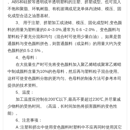
、ABS和硅胶等透明或半透明塑料的注塑、挤塑成型。也可混入
不饱和聚脂、环氧树脂、有机玻璃或尼龙单体内浇铸、模压、固
化成型合适之油墨基材。
3、 用于注塑、挤塑加工或浇铸、模压、固化成型时,变色颜
料的用量为塑料量的0.4~3.0%,通常为 0.6 ~2.0% 。变色颜料与
塑料粒子要充分混和均匀（混合时可使用少量白油）。如果是普
通颜料与变色颜料拼色，则普通颜料（或染料）的用量大约为变
色颜料的0.5-2.5% 。
4、色母料：
在大批量生产时可先将变色颜料加入聚乙烯蜡或聚苯乙烯蜡
中制成颜料含量为10%的色母料，然后再与塑料粒子混合使用。
这样可使变色颜料分散的更均匀。色母料的制备方法可参考本司
提供的技术资料。
5、温度：
加工温度应控制在200℃以下,最高不要超过230℃,并尽量减
少物料的受热时间。（高温，长时间加热将损害颜料的变色性
能）。
6、注意事项：
A :注塑和挤出中使用变色颜料时塑料中不应再同时使用其它