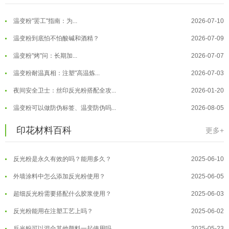
温变粉"罢工"指南：为...
2026-07-10
温变粉到底怕不怕酸碱和酒精？
2026-07-09
温变粉"烤"问：长期加...
2026-07-07
温变粉丝印到底用多少目网版？这篇...
2026-06-11
温变粉耐温真相：注塑"高温炼...
2026-07-03
反光粉太久不用结块要怎么处理？
2025-07-11
夜间安全卫士：丝印反光粉搭配全攻...
2026-01-20
印花温变粉最适合用在什么行业上呢...
2025-06-20
温变粉可以做防伪标签、温变防伪吗...
2026-08-05
油性反光粉怎么印花效果最好？
2025-06-18
温变粉适合做热变还是冷变？
2026-08-04
印花材料百科
更多+
超细反光粉怎么印牢度才会更好？
2025-06-11
温变粉注塑后表面翻车？粗糙、颗粒...
2026-07-28
反光粉是永久有效的吗？能用多久？
2025-06-10
温变粉保质期有多久？开封后如何保...
2026-07-20
外墙涂料中怎么添加反光粉使用？
2025-06-05
温变粉大批量保存指南｜做对这几步...
2026-07-17
超细反光粉需要搭配什么胶浆使用？
2025-06-03
温变粉"罢工"指南：为...
2026-07-10
反光粉能用在注塑工艺上吗？
2025-06-02
温变粉到底怕不怕酸碱和酒精？
2026-07-09
反光粉可以混合其他颜料一起使用吗...
2025-05-23
温变粉"烤"问：长期加...
2026-07-07