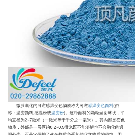
微胶囊化的可逆感温变色物质称为可逆
感温变色颜料
(俗
称：温变颜料,感温粉或
温变粉
)。这种颜料的颗粒呈圆球状，平
均直径为2~7微米（一微米等于千分之一毫米）。其内部是变色
物质，外部是一层厚约0.2~0.5微米既不能溶解也不会融化的透
明外壳，正是它保护了变色物质免受其他化学物质的侵蚀。因