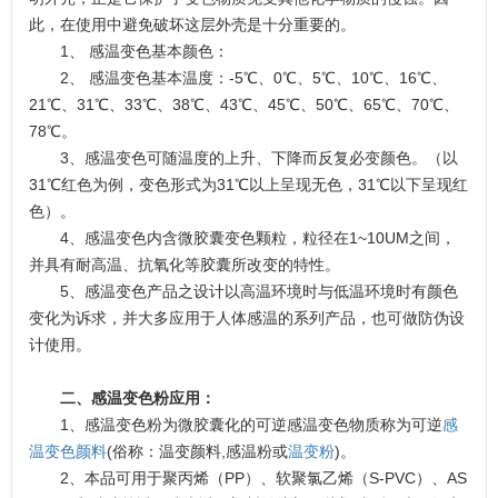
此，在使用中避免破坏这层外壳是十分重要的。
1、 感温变色基本颜色：
2、 感温变色基本温度：-5℃、0℃、5℃、10℃、16℃、
21℃、31℃、33℃、38℃、43℃、45℃、50℃、65℃、70℃、
78℃。
3、感温变色可随温度的上升、下降而反复必变颜色。（以
31℃红色为例，变色形式为31℃以上呈现无色，31℃以下呈现红
色）。
4、感温变色内含微胶囊变色颗粒，粒径在1~10UM之间，
并具有耐高温、抗氧化等胶囊所改变的特性。
5、感温变色产品之设计以高温环境时与低温环境时有颜色
变化为诉求，并大多应用于人体感温的系列产品，也可做防伪设
计使用。
二、感温变色粉应用：
1、感温变色粉为微胶囊化的可逆感温变色物质称为可逆
感
温变色颜料
(俗称：温变颜料,感温粉或
温变粉
)。
2、本品可用于聚丙烯（PP）、软聚氯乙烯（S-PVC）、AS