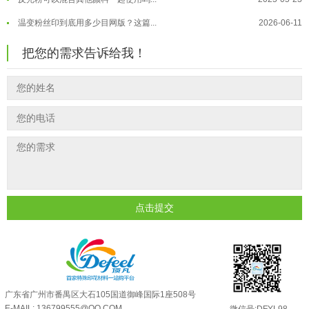
温变粉丝印到底用多少目网版？这篇...
2026-06-11
温变粉耐温真相：注塑"高温炼...
2026-07-03
反光粉太久不用结块要怎么处理？
2025-07-11
夜间安全卫士：丝印反光粉搭配全攻...
2026-01-20
把您的需求告诉给我！
印花温变粉最适合用在什么行业上呢...
2025-06-20
油性反光粉怎么印花效果最好？
2025-06-18
超细反光粉怎么印牢度才会更好？
2025-06-11
反光粉是永久有效的吗？能用多久？
2025-06-10
外墙涂料中怎么添加反光粉使用？
2025-06-05
超细反光粉需要搭配什么胶浆使用？
2025-06-03
反光粉能用在注塑工艺上吗？
2025-06-02
点击提交
反光粉可以混合其他颜料一起使用吗...
2025-05-23
广东省广州市番禺区大石105国道御峰国际1座508号
E-MAIL: 136799555@QQ.COM