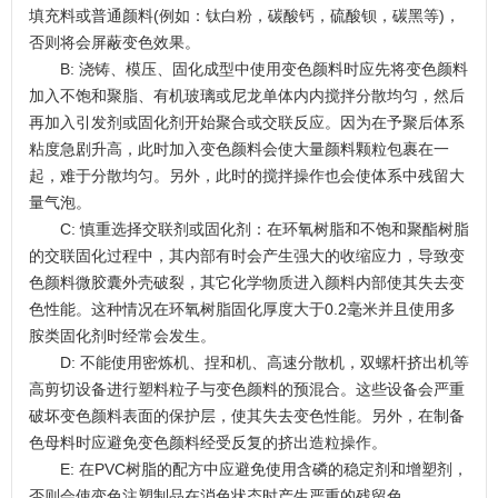
填充料或普通颜料(例如：钛白粉，碳酸钙，硫酸钡，碳黑等)，
否则将会屏蔽变色效果。
B: 浇铸、模压、固化成型中使用变色颜料时应先将变色颜料
加入不饱和聚脂、有机玻璃或尼龙单体内内搅拌分散均匀，然后
再加入引发剂或固化剂开始聚合或交联反应。因为在予聚后体系
粘度急剧升高，此时加入变色颜料会使大量颜料颗粒包裹在一
起，难于分散均匀。另外，此时的搅拌操作也会使体系中残留大
量气泡。
C: 慎重选择交联剂或固化剂：在环氧树脂和不饱和聚酯树脂
的交联固化过程中，其内部有时会产生强大的收缩应力，导致变
色颜料微胶囊外壳破裂，其它化学物质进入颜料内部使其失去变
色性能。这种情况在环氧树脂固化厚度大于0.2毫米并且使用多
胺类固化剂时经常会发生。
D: 不能使用密炼机、捏和机、高速分散机，双螺杆挤出机等
高剪切设备进行塑料粒子与变色颜料的预混合。这些设备会严重
破坏变色颜料表面的保护层，使其失去变色性能。另外，在制备
色母料时应避免变色颜料经受反复的挤出造粒操作。
E: 在PVC树脂的配方中应避免使用含磷的稳定剂和增塑剂，
否则会使变色注塑制品在消色状态时产生严重的残留色。