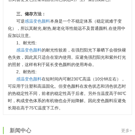
三、储存方法：
可逆
感温变色颜料
本身是一个不稳定体系（稳定就难于变
化），所以其耐光,耐热,耐老化等性能远不及普通颜料,在使用中
应加以注意。
1、耐光性:
感温变色颜料
的耐光性较差，在强烈阳光下暴晒下会很快褪
色失效，因此其只适合在室内使用。应避免强烈阳光和紫外灯光
的照射，这样有利于延长变色颜料的使用寿命。
2、耐热性:
感温变色颜料
在短时间内可耐230℃高温（10分钟左右），
可应用于注塑和高温固化。但变色颜料在发色状态和消色状态时
温变粉可以做防伪标签、温变防伪吗...
2026-08-05
的热稳定性不同，前者的稳定性高于后者。另外当温度高于80℃
时，构成变色体系的有机物也会开始降解。因此变色颜料应避免
温变粉适合做热变还是冷变？
2026-08-04
长期在高于75℃温度下工作。
温变粉注塑后表面翻车？粗糙、颗粒...
2026-07-28
温变粉保质期有多久？开封后如何保...
2026-07-20
新闻中心
更多+
温变粉大批量保存指南｜做对这几步...
2026-07-17