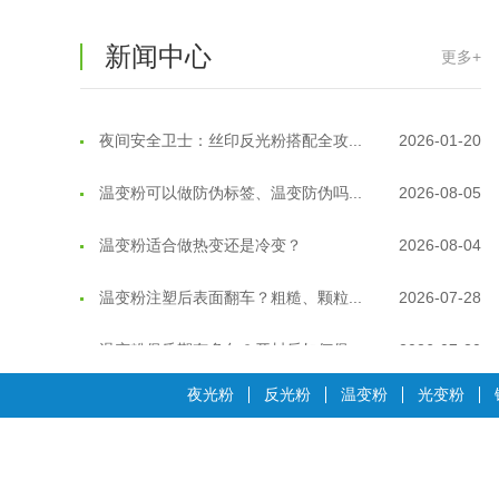
温变粉"烤"问：长期加...
2026-07-07
新闻中心
更多+
温变粉耐温真相：注塑"高温炼...
2026-07-03
夜间安全卫士：丝印反光粉搭配全攻...
2026-01-20
温变粉可以做防伪标签、温变防伪吗...
2026-08-05
温变粉适合做热变还是冷变？
2026-08-04
温变粉注塑后表面翻车？粗糙、颗粒...
2026-07-28
温变粉保质期有多久？开封后如何保...
2026-07-20
温变粉大批量保存指南｜做对这几步...
2026-07-17
夜光粉
反光粉
温变粉
光变粉
温变粉"罢工"指南：为...
2026-07-10
温变粉到底怕不怕酸碱和酒精？
2026-07-09