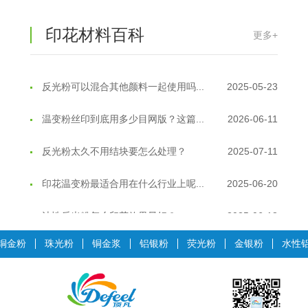
超细反光粉需要搭配什么胶浆使用？
2025-06-03
印花材料百科
更多+
反光粉能用在注塑工艺上吗？
2025-06-02
反光粉可以混合其他颜料一起使用吗...
2025-05-23
温变粉丝印到底用多少目网版？这篇...
2026-06-11
反光粉太久不用结块要怎么处理？
2025-07-11
印花温变粉最适合用在什么行业上呢...
2025-06-20
油性反光粉怎么印花效果最好？
2025-06-18
超细反光粉怎么印牢度才会更好？
2025-06-11
铜金粉
珠光粉
铜金浆
铝银粉
荧光粉
金银粉
水性
反光粉是永久有效的吗？能用多久？
2025-06-10
外墙涂料中怎么添加反光粉使用？
2025-06-05