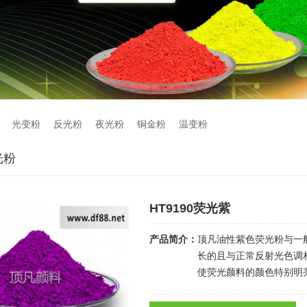
光变粉
反光粉
夜光粉
铜金粉
温变粉
光粉
HT9190荧光紫
产品简介：
顶凡油性紫色荧光粉与一
长的且与正常反射光色调
使荧光颜料的颜色特别明