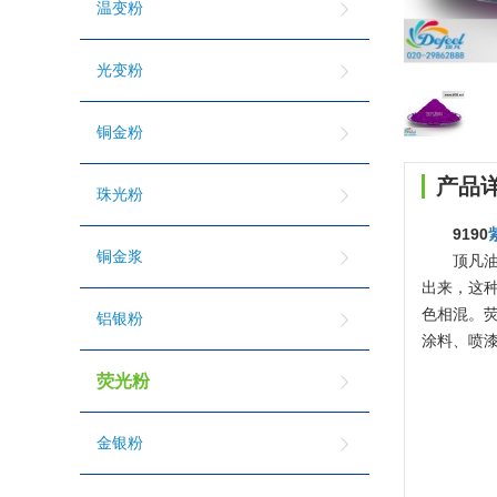
温变粉
光变粉
铜金粉
产品
珠光粉
9190
铜金浆
顶凡
出来，这
色相混。
铝银粉
涂料、喷
荧光粉
金银粉