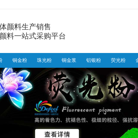
体颜料生产销售
颜料一站式采购平台
粉
铜金粉
珠光粉
铜金浆
铝银粉
荧光粉