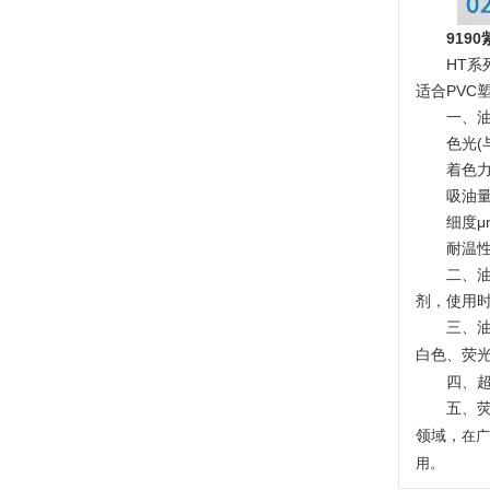
919
HT
适合PVC
一、油
温变粉可以做防伪标签、温变防伪吗...
2026-08-05
色光(
着色力
温变粉适合做热变还是冷变？
2026-08-04
吸油量
细度μ
温变粉注塑后表面翻车？粗糙、颗粒...
2026-07-28
耐温性
二、
温变粉保质期有多久？开封后如何保...
2026-07-20
剂，使用
三、
温变粉大批量保存指南｜做对这几步...
2026-07-17
白色、荧
四、
温变粉"罢工"指南：为...
2026-07-10
五、
领域，
在
温变粉到底怕不怕酸碱和酒精？
2026-07-09
用。