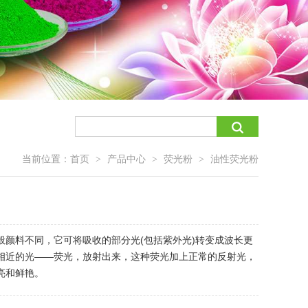
当前位置：
首页
产品中心
荧光粉
油性荧光粉
>
>
>
般颜料不同，它可将吸收的部分光(包括紫外光)转变成波长更
相近的光——荧光，放射出来，这种荧光加上正常的反射光，
亮和鲜艳。