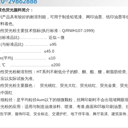
0紫色荧光颜料简介：
系列产品具有较好的耐溶剂能，可用于制造铅笔漆、网印油墨、纸印油墨等
塑料着色。
性荧光粉主要技术指标(执行标准：Q/RWH107-1999)
温变粉丝印到底用多少目网版？这篇...
2026-06-11
与标准品比)………………… 近似～微
(与标准品比) ……………… ≥95
反光粉太久不用结块要怎么处理？
2025-07-11
 ………………………… ≤45.0
m(平均) …………………… ≤10
印花温变粉最适合用在什么行业上呢...
2025-06-20
 ℃ ………………………… ≥200
油性荧光粉耐溶剂性：HT系列不耐低分子的醇、酮、酯、醚，耐脂肪烃类
油性反光粉怎么印花效果最好？
2025-06-18
时应以实际试验为准。
油性荧光粉主要颜色：
荧光桃红、荧光大红、荧光桔红、荧光金黄、荧
超细反光粉怎么印牢度才会更好？
2025-06-11
光中国红
超细粒径：是平均粒径4um以下的细微颗粒，丝网印刷时不会出现堵网眼
反光粉是永久有效的吗？能用多久？
2025-06-10
,
荧光粉的应用：适用与制造油漆涂料、喷漆、考漆
曲面和凹板印刷油墨、
广告字牌、服饰印花、安全标志、交通护栏、地下停车场、舞厅装潢、建筑装饰
外墙涂料中怎么添加反光粉使用？
2025-06-05